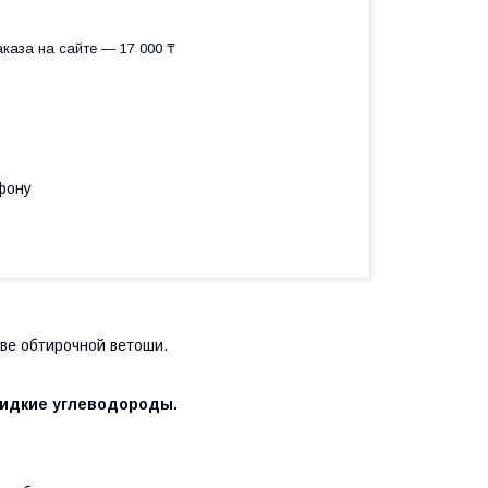
каза на сайте — 17 000 ₸
фону
тве обтирочной ветоши.
идкие углеводороды.