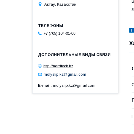
В
Актау, Казахстан
Л
+7 (705) 104-01-00
Х
http://nordtech.kz
molyslip.kz@gmail.com
С
E-mail
molyslip.kz@gmail.com
П