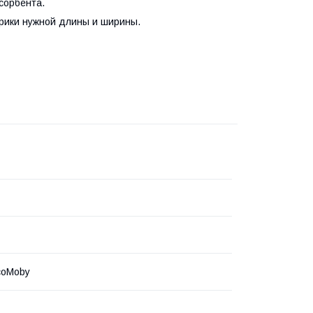
сорбента.
врики нужной длины и ширины.
coMoby