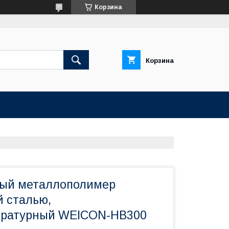
Корзина
Корзина
ный металлополимер
 сталью,
ературный WEICON-НВ300