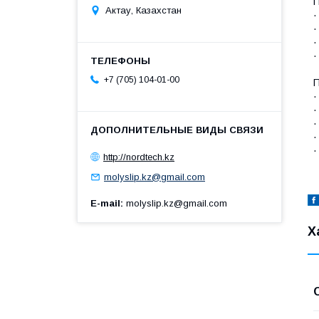
П
Актау, Казахстан
·
·
·
·
+7 (705) 104-01-00
П
·
·
·
·
·
http://nordtech.kz
molyslip.kz@gmail.com
E-mail
molyslip.kz@gmail.com
Х