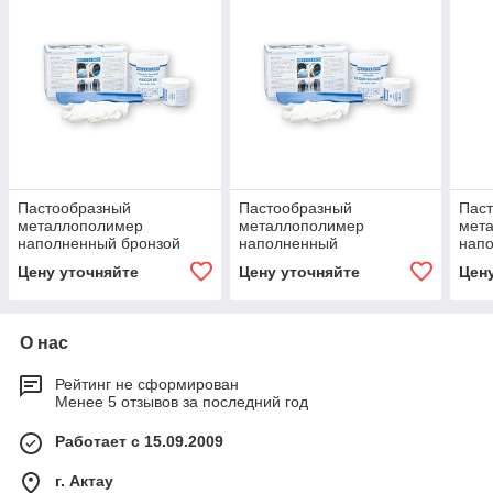
Пастообразный
Пастообразный
Пас
металлополимер
металлополимер
мет
наполненный бронзой
наполненный
нап
WEICON-BR (500 гр)
минералами WEICON-
WEIC
Цену уточняйте
Цену уточняйте
Цен
Ceramik W (500 гр)
О нас
Рейтинг не сформирован
Менее 5 отзывов за последний год
Работает с 15.09.2009
г. Актау