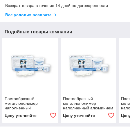
Возврат товара в течение 14 дней по договоренности
Все условия возврата
Подобные товары компании
Пастообразный
Пастообразный
Пас
металлополимер
металлополимер
мет
наполненный
наполненный алюминием
напо
минералами WEICON-
WEICON-F (500 гр)
выс
Цену уточняйте
Цену уточняйте
Цен
Ceramik W (500 гр)
WEIC