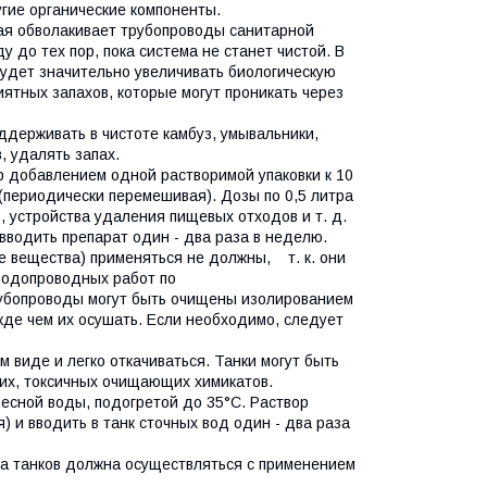
гие органические компоненты.
ая обволакивает трубопроводы санитарной
у до тех пор, пока система не станет чистой. В
дет значительно увеличивать биологическую
ятных запахов, которые могут проникать через
рживать в чистоте камбуз, умывальники,
 удалять запах.
р добавлением одной растворимой упаковки к 10
 (периодически перемешивая). Дозы по 0,5 литра
 устройства удаления пищевых отходов и т. д.
водить препарат один - два раза в неделю.
е вещества) применяться не должны, т. к. они
 водопроводных работ по
рубопроводы могут быть очищены изолированием
жде чем их осушать. Если необходимо, следует
иде и легко откачиваться. Танки могут быть
ких, токсичных очищающих химикатов.
ресной воды, подогретой до 35°С. Раствор
 и вводить в танк сточных вод один - два раза
тка танков должна осуществляться с применением