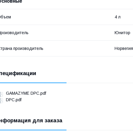
Основные
Объем
4 л
роизводитель
Юнитор
трана производитель
Норвегия
пецификации
GAMAZYME DPC.pdf
DPC.pdf
нформация для заказа