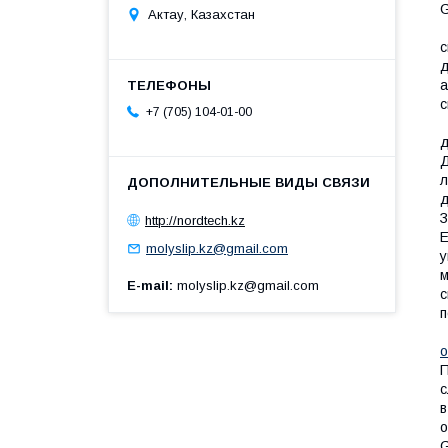
G
Актау, Казахстан
Б
с
д
а
с
+7 (705) 104-01-00
О
д
Д
л
д
З
http://nordtech.kz
Е
molyslip.kz@gmail.com
у
м
E-mail
molyslip.kz@gmail.com
с
п
Т
П
с
в
о