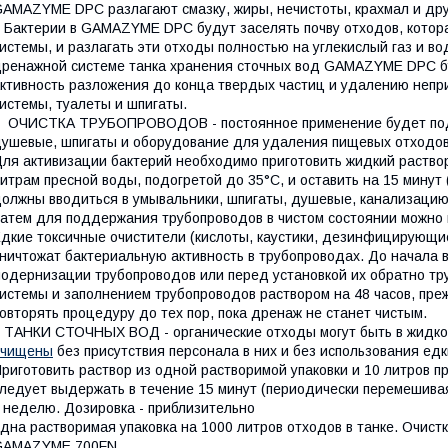
AMAZYME DPC разлагают смазку, жиры, нечистоты, крахмал и дру
актерии в GAMAZYME DPC будут заселять почву отходов, котор
истемы, и разлагать эти отходы полностью на углекислый газ и вод
ренажной системе танка хранения сточных вод GAMAZYME DPC бу
ктивность разложения до конца твердых частиц и удалению непри
истемы, туалеты и шпигаты.
ЧИСТКА ТРУБОПРОВОДОВ - постоянное применение будет подде
ушевые, шпигаты и оборудование для удаления пищевых отходов,
ля активизации бактерий необходимо приготовить жидкий раство
итрам пресной воды, подогретой до 35°С, и оставить на 15 минут
олжны вводиться в умывальники, шпигаты, душевые, канализацию,
атем для поддержания трубопроводов в чистом состоянии можно в
дкие токсичные очистители (кислоты, каустики, дезинфицирующи
ничтожат бактериальную активность в трубопроводах. До начала
одернизации трубопроводов или перед установкой их обратно т
истемы и заполнением трубопроводов раствором на 48 часов, пре
овторять процедуру до тех пор, пока дренаж не станет чистым.
АНКИ СТОЧНЫХ ВОД - органические отходы могут быть в жидком в
очищены
без присутствия персонала в них и без использования ед
риготовить раствор из одной растворимой упаковки и 10 литров п
ледует выдержать в течение 15 минут (периодически перемешивая)
 неделю. Дозировка - приблизительно
дна растворимая упаковка на 1000 литров отходов в танке. Очис
GAMAZYME 700FN.