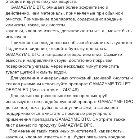
отходов и других пахучих веществ.
GAMAZYME BTC очищает более эффективно и
действенно, чем материалы, применяемые при обычной
очистке. Применение препаратов, содержащих вредные
химикаты, такие, как кислоты,
каустики, хлорная известь, дезинфектанты и т. д., может быть
исключено.
Применяется ежедневно как обычный очиститель туалетов.
Поднимите сидение, откройте бутылку препарата
GAMAZYME BTC и направьте отверстием вниз. Сожмите
емкость и направляйте струю, достаточно покрывая
поверхность унитаза. Через несколько минут почистить
туалет щеткой и смыть водой.
Для удаления минеральных отложений, мочевой кислоты и
следов ржавчины используйте препарат GAMAZYME TOILET
DESCALER (№ в каталоге - 743146).
Для сильно загрязненных или засоренных труб
используется сильнодействующий препарат GAMAZYME DPC
до тех пор, пока трубы не станут чистыми, а затем они
поддерживаются в чистоте с помощью регулярного
применения препарата GAMAZYME BTC. Смотрите также
лист данных по продукту GAMAZYME DPC.
Применение таких токсичных очистителей, как кислоты,
каустики, хлорная известь и т. д., будет оказывать вредное