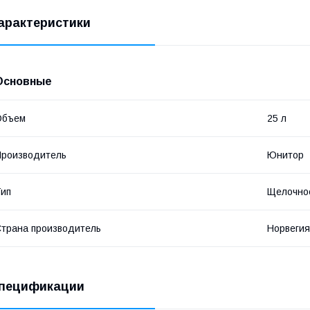
арактеристики
Основные
Объем
25 л
роизводитель
Юнитор
ип
Щелочно
трана производитель
Норвегия
пецификации