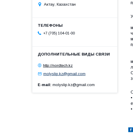
п
Актау, Казахстан
M
м
ч
+7 (705) 104-01-00
м
п
M
м
http://nordtech.kz
л
С
molyslip.kz@gmail.com
з
E-mail
molyslip.kz@gmail.com
•
е
•