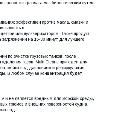
an полностью разлагаемы биологическим путем.
ивания; эффективен против масла, смазки и
пользовать в
 щеткой или пульверизатором. Также продукт
а загрязнении на 15-30 минут для лучшего
й по очистке грузовых танков: после
удаления газов. Multi Cleanь пригоден для
дна, мойка под давлением и рециркуляция.
воды. В любом случае концентрация будет
V и не является вредным для морской среды,
овых трюмов и внешних поверхностей судна.
ных вод.