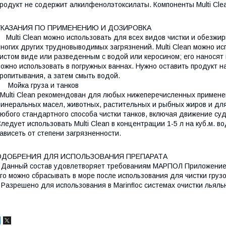
родукт не содержит алкилфенолэтоксилаты. Компоненты Multi Cle
УКАЗАНИЯ ПО ПРИМЕНЕНИЮ И ДОЗИРОВКА
ulti Clean можно использовать для всех видов чистки и обезжир
ногих других трудновыводимых загрязнений. Multi Clean можно ис
истом виде или разведенным с водой или керосином; его наносят
ожно использовать в погружных ваннах. Нужно оставить продукт н
ропитывания, а затем смыть водой.
Мойка груза и танков
ulti Clean рекомендован для любых нижеперечисленных применени
инеральных масел, животных, растительных и рыбных жиров и для 
юбого стандартного способа чистки танков, включая движение су
ледует использовать Multi Clean в концентрации 1-5 л на куб.м. 
ависеть от степени загрязненности.
ОДОБРЕНИЯ ДЛЯ ИСПОЛЬЗОВАНИЯ ПРЕПАРАТА
 Данный состав удовлетворяет требованиям МАРПОЛ Приложение 
го можно сбрасывать в море после использования для чистки груз
 Разрешено для использования в Marinﬂoc системах очистки льяль