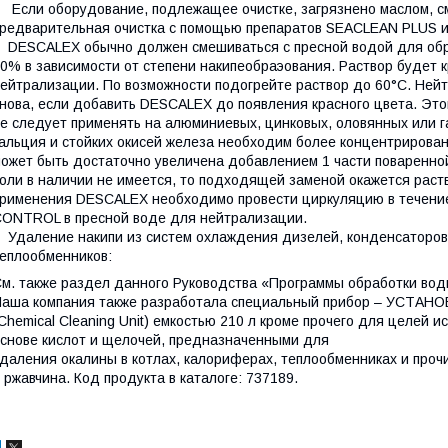
сли оборудование, подлежащее очистке, загрязнено маслом, см
редварительная очистка с помощью препаратов SEACLEAN PLUS 
ESCALEX обычно должен смешиваться с пресной водой для обра
0% в зависимости от степени накипеобраэования. Раствор будет к
ейтрализации. По возможности подогрейте раствор до 60°С. Ней
нова, если добавить DESCALEX до появления красного цвета. Это
е следует применять на алюминиевых, цинковых, оловянных или 
альция и стойких окисей железа необходим более концентрирова
ожет быть достаточно увеличена добавлением 1 части поваренной
оли в наличии не имеется, то подходящей заменой окажется рас
рименения DESCALEX необходимо провести циркуляцию в течение 
ONTROL в пресной воде для нейтрализации.
даление накипи из систем охлаждения дизелей, конденсаторов,
еплообменников:
м. также раздел данного Руководства «Программы обработки вод
Наша компания также разработала специальный прибор – УС
Chemical Cleaning Unit) емкостью 210 л кроме прочего для целей 
снове кислот и щелочей, предназначенными для
даления окалины в котлах, калориферах, теплообменниках и проч
 ржавчина. Код продукта в каталоге: 737189.