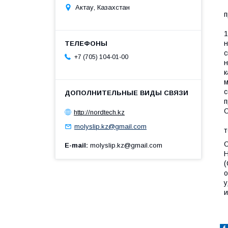
Е
Актау, Казахстан
п
D
1
н
с
+7 (705) 104-01-00
н
к
м
с
п
C
http://nordtech.kz
У
molyslip.kz@gmail.com
т
С
E-mail
molyslip.kz@gmail.com
(
о
у
и