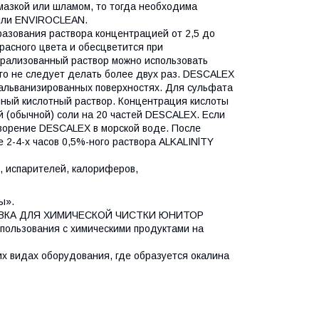
азкой или шламом, то тогда необходима
или ENVIROCLEAN.
зования раствора концентрацией от 2,5 до
расного цвета и обесцветится при
трализованный раствор можно использовать
го не следует делать более двух раз. DESCALEX
гальванизированных поверхностях. Для сульфата
нный кислотный раствор. Концентрация кислоты
 (обычной) соли на 20 частей DESCALEX. Если
творение DESCALEX в морской воде. После
2-4-х часов 0,5%-ного раствора ALKALINlTY
 испарителей, калориферов,
ы».
ТАНОВКА ДЛЯ ХИМИЧЕСКОЙ ЧИСТКИ ЮНИТОР
использования с химическими продуктами на
их видах оборудования, где образуется окалина