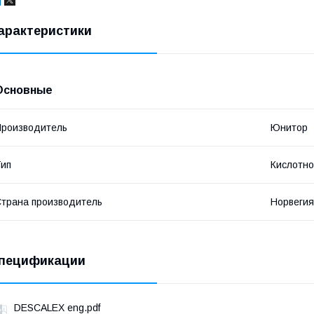
арактеристики
Основные
роизводитель
Юнитор
ип
Кислотн
трана производитель
Норвегия
пецификации
DESCALEX eng.pdf