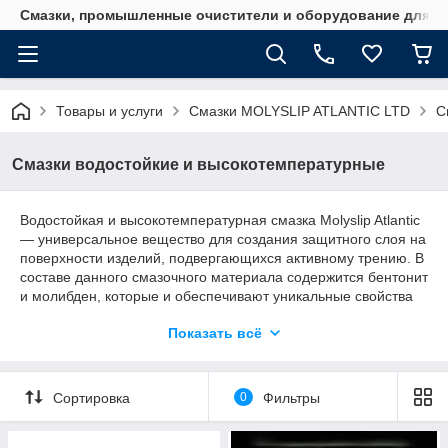
Смазки, промышленные очистители и оборудование для м
Товары и услуги
Смазки MOLYSLIP ATLANTIC LTD
С
Смазки водостойкие и высокотемпературные
Водостойкая и высокотемпературная смазка Molyslip Atlantic
— универсальное вещество для создания защитного слоя на
поверхности изделий, подвергающихся активному трению. В
составе данного смазочного материала содержится бентонит
и молибден, которые и обеспечивают уникальные свойства
смазки. Продукция специально разработана для
Показать всё
использования на морских судах.
Качественные смазки Molyslip Atlantic с
Сортировка
0
Фильтры
бентонитом и молибденом