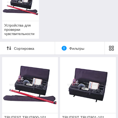
Надежное оборудование для проверки
извещателей
Устройства для
проверки
Мы рады предложить вам оборудование Trutest, которое
чувствительности
значительно упрощает процесс проверки извещателей на
извещателей
чувствительность. С его помощью вы сможете
проконтролировать состояние устройств, отвечающих за
Сортировка
0
Фильтры
противопожарную безопасность, в любой удобный для вас
момент.
У нас представлено оборудование в наборе: главный блок с
камерой, система управления и заряжающее устройство для
аккумуляторов. Мы можем предложить вам комплекты со
штангой и без. В наборе обязательно идет сумка для
переноски техники и ее хранения.
Аэрозоли Trutest для проверки
чувствительности датчиков
TRUTEST TRUT800-101
TRUTEST TRUT801-101