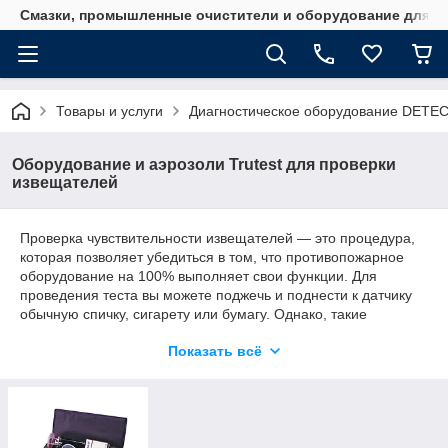
Смазки, промышленные очистители и оборудование для м
Товары и услуги
Диагностическое оборудование DET
Оборудование и аэрозоли Trutest для проверки
извещателей
Проверка чувствительности извещателей — это процедура,
которая позволяет убедиться в том, что противопожарное
оборудование на 100% выполняет свои функции. Для
проведения теста вы можете поджечь и поднести к датчику
обычную спичку, сигарету или бумагу. Однако, такие
действия сами по себе могут привести к пожару. Да и дыма в
Показать всё
помещении после такой проверки будет много. Мы
предлагаем вам более удобный и абсолютно безопасный
способ определения чувствительности извещателей —
посредством аэрозолей или специально разработанных
устройств Trutest.