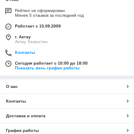
Рейтинг не сформирован
Менее 5 отзывов за последний год
Использование аэрозолей — удобный метод быстрой
проверки газовых, дымовых датчиков на их рабочее
Работает с 15.09.2009
состояние, а также скорость срабатывания при
чрезвычайном происшествии. Наш интернет-магазин
г. Актау
реализует множество приспособлений для обслуживания
Актау, Казахстан
пожарных извещателей от известных мировых брендов.
Контакты
Доставку выполняем по всему Казахстану, работаем по
предоплате. Точную стоимость товара и сроки доставки вы
Сегодня работает с 10:00 до 18:00
можете узнать у наших сотрудников при детальном
Показать весь график работы
обсуждении условий сотрудничества. Компания ООО
«НордТех Казахстан» — ваш надежный поставщик и
партнер!
О нас
Контакты
Доставка и оплата
График работы