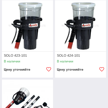
На страницах нашего каталога представлены проводные и
беспроводные приспособления для проверки
работоспособности тепловых извещателей. Промышленное
оборудование Solo может похвастаться такими
достоинствами:
минимальное время активации;
небольшой вес, лаконичный дизайн;
удобство эксплуатации, высокая надежность;
SOLO 423-101
SOLO 424-101
питание от батареи либо сети;
В наличии
В наличии
возможность работы на различных высотах.
Цену уточняйте
Цену уточняйте
С подробным описанием каждого прибора вы можете
ознакомиться непосредственно на сайте — мы выделили
ключевые особенности устройств и указали основные
рекомендации к их использованию. Также всегда готовы
ответить на ваши вопросы по ассортименту промышленного
оборудования менеджеры-консультанты ООО «НордТех
Казахстан».